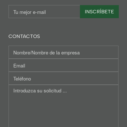
Email
INSCRÍBETE
CONTACTOS
Nominativo
/
Tu
Región
Email
social
Teléfono
Introduzca
su
solicitud
...