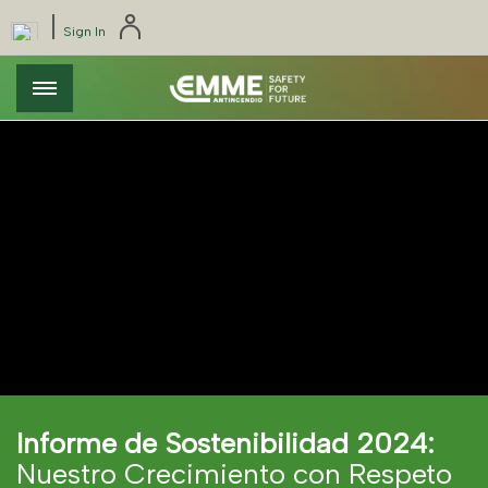
Pasar
Pannello di gestione dei cookies
|
Select
Sign In
al
your
contenido
language
principal
Informe de Sostenibilidad 2024:
Nuestro Crecimiento con Respeto