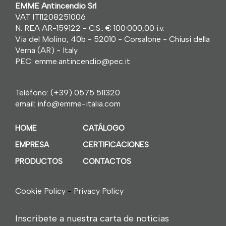
EMME Antincendio Srl
VAT IT11208251006
N. REA AR-159122 - C.S.: € 100
·
000,00 i.v.
Via del Molino, 40b - 52010 - Corsalone - Chiusi della
Verna (AR) - Italy
PEC: emme.antincendio@pec.it
Teléfono:
(+39) 0575 511320
email:
info@emme-italia.com
HOME
CATÁLOGO
EMPRESA
CERTIFICACIONES
PRODUCTOS
CONTACTOS
Cookie Policy
-
Privacy Policy
Inscribete a nuestra carta de noticias