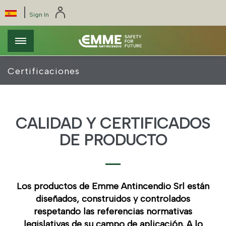
Pasar
Pannello di gestione dei cookies
|
Select
Sign In
al
your
contenido
language
principal
Certificaciones
CALIDAD Y CERTIFICADOS
DE PRODUCTO
Los productos de Emme Antincendio Srl están
diseñados, construidos y controlados
respetando las referencias normativas
legislativas de su campo de aplicación. A lo