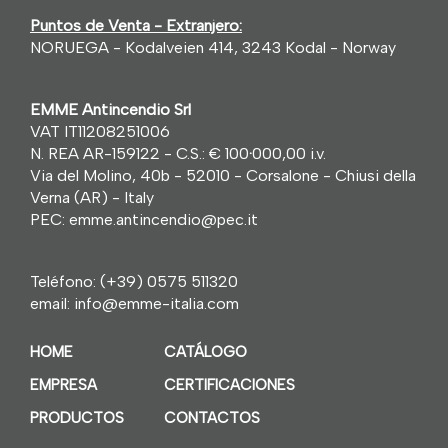
Puntos de Venta - Extranjero:
NORUEGA - Kodalveien 414, 3243 Kodal - Norway
EMME Antincendio Srl
VAT IT11208251006
N. REA AR-159122 - C.S.: € 100
·
000,00 i.v.
Via del Molino, 40b - 52010 - Corsalone - Chiusi della
Verna (AR) - Italy
PEC: emme.antincendio@pec.it
Teléfono:
(+39) 0575 511320
email:
info@emme-italia.com
HOME
CATÁLOGO
EMPRESA
CERTIFICACIONES
PRODUCTOS
CONTACTOS