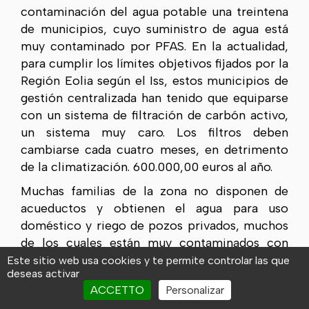
contaminación del agua potable una treintena
de municipios, cuyo suministro de agua está
muy contaminado por PFAS. En la actualidad,
para cumplir los límites objetivos fijados por la
Región Eolia según el Iss, estos municipios de
gestión centralizada han tenido que equiparse
con un sistema de filtración de carbón activo,
un sistema muy caro. Los filtros deben
cambiarse cada cuatro meses, en detrimento
de la climatización. 600.000,00 euros al año.
Muchas familias de la zona no disponen de
acueductos y obtienen el agua para uso
doméstico y riego de pozos privados, muchos
de los cuales están muy contaminados con
estas sustancias. La Región del Véneto ha
Este sitio web usa cookies y te permite controlar las que
deseas activar
promulgado un decreto que obliga también a
ACCETTO
Personalizar
los pozos privados a cumplir los mismos