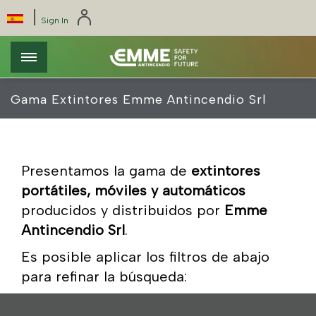
Pasar
Pannello di gestione dei cookies
|
Select
Sign In
al
your
contenido
language
principal
Gama Extintores Emme Antincendio Srl
Presentamos la gama de
extintores
portátiles, móviles y automáticos
producidos y distribuidos por
Emme
Antincendio Srl
.
Es posible aplicar los filtros de abajo
para refinar la búsqueda: