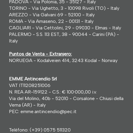
PADOVA - Via Polonia, 35 - 35127 - Italy
TORINO - Via Ughetto, 3 - 10098 Rivoli (TO) - Italy
AREZZO - Via Galvani 69 - 52100 - Italy
ROMA - Via Amaseno, 22 - 00131 - Italy
CAGLIARI - Via Cettolini, 29 - 09030 - Elmas - Italy
PALERMO - S.S. 113 EST, 38 - 90044 - Carini (PA) -
Italy
Puntos de Venta - Extranjero:
NORUEGA - Kodalveien 414, 3243 Kodal - Norway
EMME Antincendio Srl
VAT IT11208251006
N. REA AR-159122 - C.S.: € 100
·
000,00 i.v.
Via del Molino, 40b - 52010 - Corsalone - Chiusi della
Verna (AR) - Italy
PEC: emme.antincendio@pec.it
Teléfono:
(+39) 0575 511320