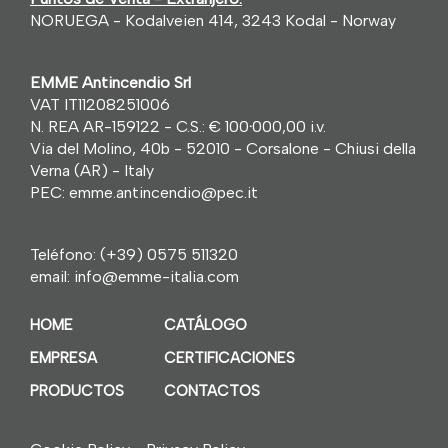
NORUEGA - Kodalveien 414, 3243 Kodal - Norway
EMME Antincendio Srl
VAT IT11208251006
N. REA AR-159122 - C.S.: € 100
·
000,00 i.v.
Via del Molino, 40b - 52010 - Corsalone - Chiusi della
Verna (AR) - Italy
PEC: emme.antincendio@pec.it
Teléfono:
(+39) 0575 511320
email:
info@emme-italia.com
HOME
CATÁLOGO
EMPRESA
CERTIFICACIONES
PRODUCTOS
CONTACTOS