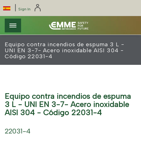
Pasar
Pannello di gestione dei cookies
|
Select
Sign In
al
your
contenido
language
principal
Equipo contra incendios de espuma 3 L -
UNI EN 3-7- Acero inoxidable AISI 304 -
Código 22031-4
Equipo contra incendios de espuma
3 L - UNI EN 3-7- Acero inoxidable
AISI 304 - Código 22031-4
22031-4