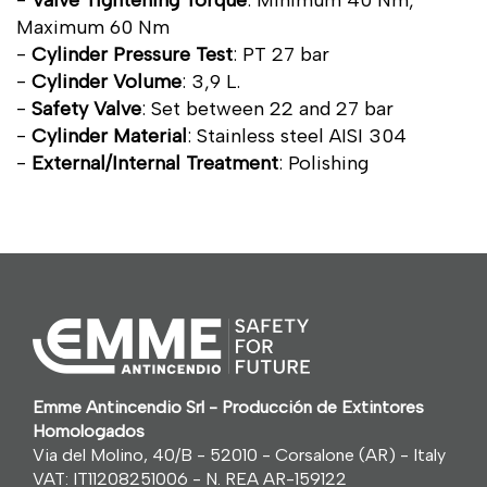
-
Valve Tightening Torque
: Minimum 40 Nm,
Maximum 60 Nm
-
Cylinder Pressure Test
: PT 27 bar
-
Cylinder Volume
: 3,9 L.
-
Safety Valve
: Set between 22 and 27 bar
-
Cylinder Material
: Stainless steel AISI 304
-
External/Internal Treatment
: Polishing
Emme Antincendio Srl - Producción de Extintores
Homologados
Via del Molino, 40/B - 52010 - Corsalone (AR) - Italy
VAT: IT11208251006 - N. REA AR-159122