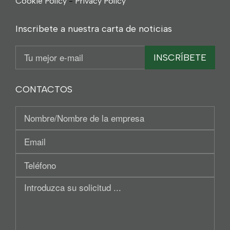
Cookie Policy
-
Privacy Policy
Inscribete a nuestra carta de noticias
Email
INSCRÍBETE
CONTACTOS
Nominativo
/
Tu
Región
Email
social
Teléfono
Introduzca
su
solicitud
...