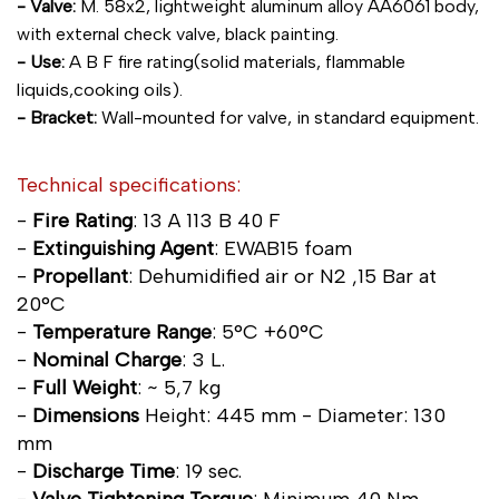
- Valve:
M. 58x2, lightweight aluminum alloy AA6061 body,
with external check valve, black painting.
- Use:
A B F fire rating(solid materials, flammable
liquids,cooking oils).
- Bracket:
Wall-mounted for valve, in standard equipment.
Technical specifications:
-
Fire Rating
: 13 A 113 B 40 F
-
Extinguishing Agent
: EWAB15 foam
-
Propellant
: Dehumidified air or N2 ,15 Bar at
20°C
-
Temperature Range
: 5°C +60°C
-
Nominal Charge
: 3 L.
-
Full Weight
: ~ 5,7 kg
-
Dimensions
Height: 445 mm - Diameter: 130
mm
-
Discharge Time
: 19 sec.