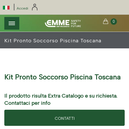
Salta
Pannello di gestione dei cookies
|
Select
Accedi
al
your
contenuto
language
0
principale
Kit Pronto Soccorso Piscina Toscana
Kit Pronto Soccorso Piscina Toscana
Il prodotto risulta Extra Catalogo e su richiesta.
Contattaci per info
CONTATTI