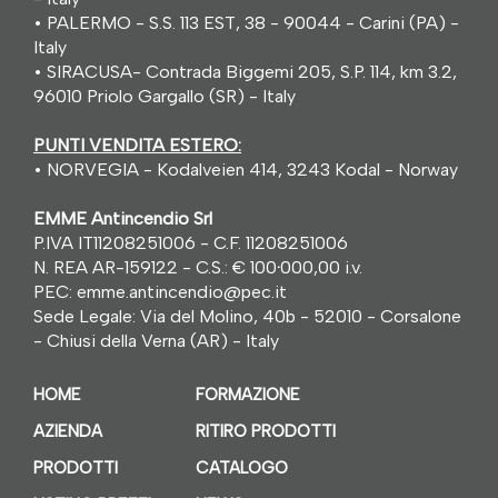
•
PALERMO - S.S. 113 EST, 38 - 90044 - Carini (PA) -
Italy
•
SIRACUSA- Contrada Biggemi 205, S.P. 114, km 3.2,
96010 Priolo Gargallo (SR) - Italy
PUNTI VENDITA ESTERO:
•
NORVEGIA - Kodalveien 414, 3243 Kodal - Norway
EMME Antincendio Srl
P.IVA IT11208251006 - C.F. 11208251006
N. REA AR-159122 - C.S.: € 100
·
000,00 i.v.
PEC: emme.antincendio@pec.it
Sede Legale: Via del Molino, 40b - 52010 - Corsalone
- Chiusi della Verna (AR) - Italy
HOME
FORMAZIONE
AZIENDA
RITIRO PRODOTTI
PRODOTTI
CATALOGO