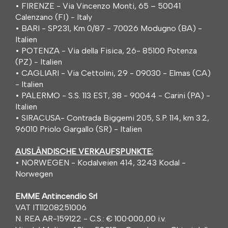
• FIRENZE - Via Vincenzo Monti, 65 – 50041
Calenzano (FI) - Italy
• BARI - SP231, Km 0/87 - 70026 Modugno (BA) -
Italien
• POTENZA - Via della Fisica, 26- 85100 Potenza
(PZ) - Italien
• CAGLIARI - Via Cettolini, 29 - 09030 - Elmas (CA)
- Italien
• PALERMO - S.S. 113 EST, 38 - 90044 - Carini (PA) -
Italien
• SIRACUSA- Contrada Biggemi 205, S.P. 114, km 3.2,
96010 Priolo Gargallo (SR) - Italien
AUSLÄNDISCHE VERKAUFSPUNKTE:
• NORWEGEN - Kodalveien 414, 3243 Kodal -
Norwegen
EMME Antincendio Srl
VAT IT11208251006
N. REA AR-159122 - C.S.: € 100
·
000,00 i.v.