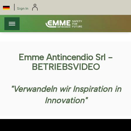
Direkt
Pannello di gestione dei cookies
|
Select
Sign In
zum
your
Inhalt
language
Emme Antincendio Srl -
BETRIEBSVIDEO
"Verwandeln wir Inspiration in
Innovation"