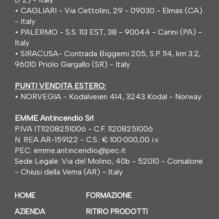
•
CAGLIARI - Via Cettolini, 29 - 09030 - Elmas (CA)
- Italy
•
PALERMO - S.S. 113 EST, 38 - 90044 - Carini (PA) -
Italy
•
SIRACUSA- Contrada Biggemi 205, S.P. 114, km 3.2,
96010 Priolo Gargallo (SR) - Italy
PUNTI VENDITA ESTERO:
•
NORVEGIA - Kodalveien 414, 3243 Kodal - Norway
EMME Antincendio Srl
P.IVA IT11208251006 - C.F. 11208251006
N. REA AR-159122 - C.S.: € 100
·
000,00 i.v.
PEC: emme.antincendio@pec.it
Sede Legale: Via del Molino, 40b - 52010 - Corsalone
- Chiusi della Verna (AR) - Italy
HOME
FORMAZIONE
AZIENDA
RITIRO PRODOTTI