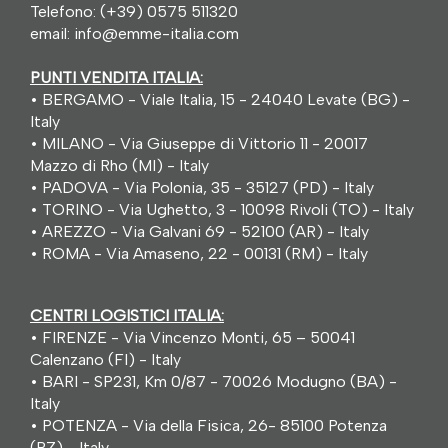
Telefono:
(+39) 0575 511320
email:
info@emme-italia.com
PUNTI VENDITA ITALIA:
•
BERGAMO - Viale Italia, 15 - 24040 Levate (BG) -
Italy
•
MILANO - Via Giuseppe di Vittorio 11 - 20017
Mazzo di Rho (MI) - Italy
•
PADOVA - Via Polonia, 35 - 35127 (PD) - Italy
•
TORINO - Via Ughetto, 3 - 10098 Rivoli (TO) - Italy
•
AREZZO - Via Galvani 69 - 52100 (AR) - Italy
•
ROMA - Via Amaseno, 22 - 00131 (RM) - Italy
CENTRI LOGISTICI ITALIA:
•
FIRENZE - Via Vincenzo Monti, 65 – 50041
Calenzano (FI) - Italy
•
BARI - SP231, Km 0/87 - 70026 Modugno (BA) -
Italy
•
POTENZA - Via della Fisica, 26- 85100 Potenza
(PZ) - Italy