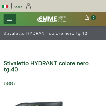
Salta
Pannello di gestione dei cookies
|
Select
Accedi
al
your
contenuto
language
0
principale
Stivaletto HYDRANT colore nero tg.40
Stivaletto HYDRANT colore nero
tg.40
5887