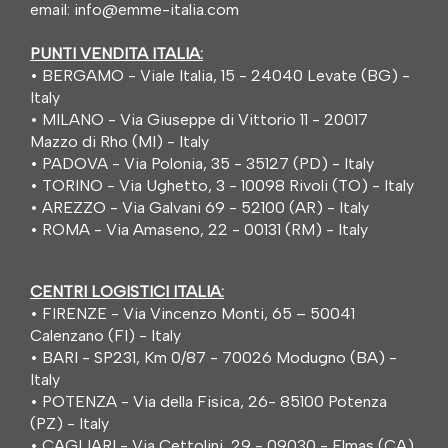
email:
info@emme-italia.com
PUNTI VENDITA ITALIA:
•
BERGAMO - Viale Italia, 15 - 24040 Levate (BG) -
Italy
•
MILANO - Via Giuseppe di Vittorio 11 - 20017
Mazzo di Rho (MI) - Italy
•
PADOVA - Via Polonia, 35 - 35127 (PD) - Italy
•
TORINO - Via Ughetto, 3 - 10098 Rivoli (TO) - Italy
•
AREZZO - Via Galvani 69 - 52100 (AR) - Italy
•
ROMA - Via Amaseno, 22 - 00131 (RM) - Italy
CENTRI LOGISTICI ITALIA:
•
FIRENZE - Via Vincenzo Monti, 65 – 50041
Calenzano (FI) - Italy
•
BARI - SP231, Km 0/87 - 70026 Modugno (BA) -
Italy
•
POTENZA - Via della Fisica, 26- 85100 Potenza
(PZ) - Italy
•
CAGLIARI - Via Cettolini, 29 - 09030 - Elmas (CA)