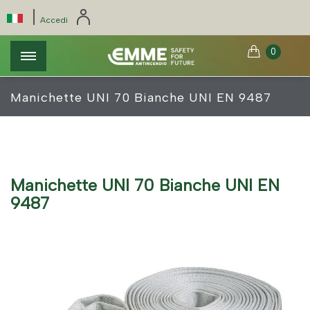
Salta
Pannello di gestione dei cookies
|
Select
Accedi
al
your
contenuto
language
0
principale
Manichette UNI 70 Bianche UNI EN 9487
Manichette UNI 70 Bianche UNI EN
9487