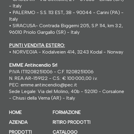
- Italy
•
PALERMO - S.S. 113 EST, 38 - 90044 - Carini (PA) -
Italy
•
SIRACUSA- Contrada Biggemi 205, S.P. 114, km 3.2,
96010 Priolo Gargallo (SR) - Italy
PUNTI VENDITA ESTERO:
•
NORVEGIA - Kodalveien 414, 3243 Kodal - Norway
EMME Antincendio Srl
P.IVA IT11208251006 - C.F. 11208251006
N. REA AR-159122 - C.S.: € 100
·
000,00 i.v.
PEC: emme.antincendio@pec.it
Sede Legale: Via del Molino, 40b - 52010 - Corsalone
- Chiusi della Verna (AR) - Italy
HOME
FORMAZIONE
AZIENDA
RITIRO PRODOTTI
PRODOTTI
CATALOGO